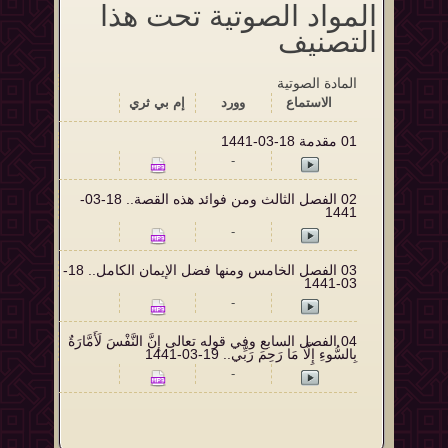
المواد الصوتية تحت هذا
التصنيف
المادة الصوتية
الاستماع‬
وورد
إم بي ثري
01 مقدمة 18-03-1441
-
02 الفصل الثالث ومن فوائد هذه القصة.. 18-03-
1441
-
03 الفصل الخامس ومنها فضل الإيمان الكامل.. 18-
03-1441
-
04 الفصل السابع وفي قوله تعالى إِنَّ النَّفْسَ لَأَمَّارَةٌ
بِالسُّوءِ إِلَّا مَا رَحِمَ رَبِّي.. 19-03-1441
-