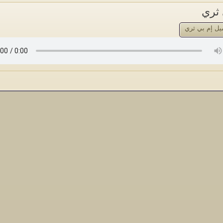
 ثري
يل إم بي ثري