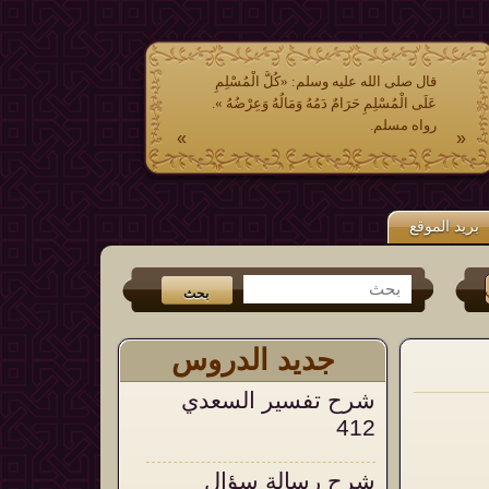
قال صلى الله عليه وسلم: «كُلُّ الْمُسْلِمِ
عَلَى الْمُسْلِمِ حَرَامٌ دَمُهُ وَمَالُهُ وَعِرْضُهُ ».
رواه مسلم.
»
«
بريد الموقع
تر
و
الفيس بوك
من جديد الكتب (
عشر وصايا وتوجيهات في الشدائد والم
جديد الدروس
شرح تفسير السعدي
412
شرح رسالة سؤال