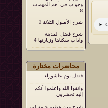
وجواب في أهم المهمات
8
شرح الأصول الثلاثة 2
شرح فضل المدينة
وآداب سكناها وزيارتها 4
شرح التحقيق والإيضاح
18
محاضرات مختارة
التعليق على التنبيهات
فضل يوم عاشوراء
السنية على العقيدة
الواسطية 105
واتقوا الله واعلموا أنكم
إليه تحشرون
شرح متن عظيم جامع في