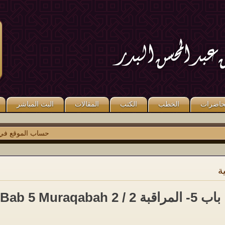
قال صلى الله عليه وسلم: «مَنْ كَذَبَ
قال صلى الله عليه وسلم: «مَنْ صَلَّى
عَلَىَّ مُتَعَمِّدًا فَلْيَتَبَوَّأْ مَقْعَدَهُ مِنَ النَّارِ».
عَلَىَّ وَاحِدَةً صَلَّى اللَّهُ عَلَيْهِ عَشْرًا ». رواه
متفق عليه.
مسلم.
حاضرات
الخطب
الكتب
المقالات
البث المباشر
حساب الموقع في
توي
ة
باب 5- المراقبة 2 / Bab 5 Muraqabah 2