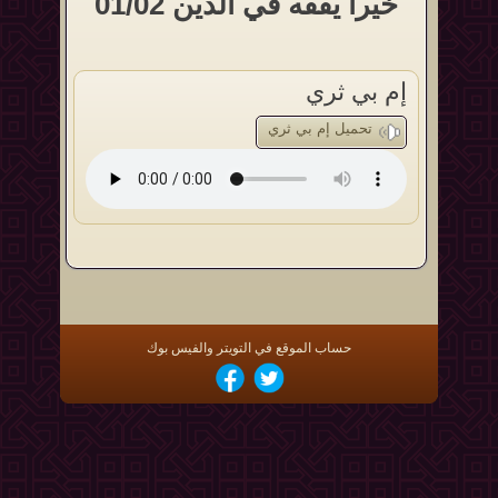
خيراً يفقه في الدين 01/02
إم بي ثري
تحميل إم بي ثري
حساب الموقع في التويتر والفيس بوك