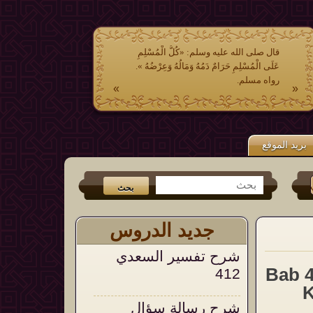
قال صلى الله عليه وسلم: «كُلُّ الْمُسْلِمِ
عَلَى الْمُسْلِمِ حَرَامٌ دَمُهُ وَمَالُهُ وَعِرْضُهُ ».
رواه مسلم.
»
«
بريد الموقع
تر
و
الفيس بوك
من جديد الكتب (
عشر وصايا وتوجيهات في الشدائد والم
جديد الدروس
شرح تفسير السعدي
ضل الحب في الله والحث عَلَيهِ...2 / Bab 46
412
K
شرح رسالة سؤال