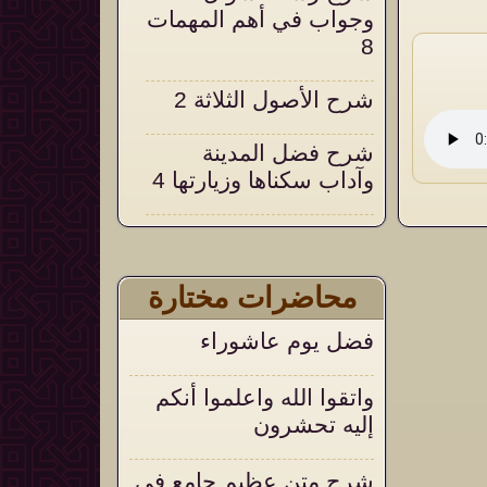
وجواب في أهم المهمات
8
شرح الأصول الثلاثة 2
شرح فضل المدينة
وآداب سكناها وزيارتها 4
شرح التحقيق والإيضاح
18
محاضرات مختارة
التعليق على التنبيهات
فضل يوم عاشوراء
السنية على العقيدة
الواسطية 105
واتقوا الله واعلموا أنكم
إليه تحشرون
شرح متن عظيم جامع في