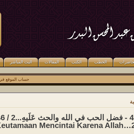
قال صلى الله عليه وسلم: «مَنْ كَذَبَ
قال صلى الله عليه وسلم: «مَنْ صَلَّى
عَلَىَّ مُتَعَمِّدًا فَلْيَتَبَوَّأْ مَقْعَدَهُ مِنَ النَّارِ».
عَلَىَّ وَاحِدَةً صَلَّى اللَّهُ عَلَيْهِ عَشْرًا ». رواه
متفق عليه.
مسلم.
حاضرات
الخطب
الكتب
المقالات
البث المباشر
حساب الموقع في
توي
ة
باب 46 - ف
eutamaan Mencintai Karena Allah…