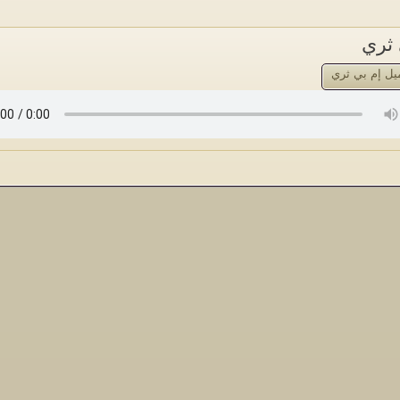
 ثري
يل إم بي ثري