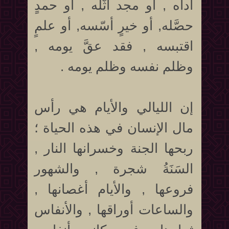
أداه , أو مجد أثَّله , أو حمدٍ
حصَّله, أو خيرٍ أسّسه, أو علمٍ
اقتبسه , فقد عقَّ يومه ,
وظلم نفسه وظلم يومه .
إن الليالي والأيام هي رأس
مال الإنسان في هذه الحياة ؛
ربحها الجنة وخسرانها النار ,
السَنَةُ شجرة , والشهور
فروعها , والأيام أغصانها ,
والساعات أوراقها , والأنفاس