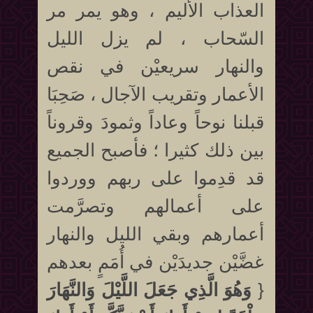
العذاب الأليم ، وهو يمر مر
السّحاب ، لم يزل الليل
والنهار سريعيْن في نقص
الأعمار وتقريب الآجال ، صَحِبَا
قبلنا نوحاً وعاداً وثمودَ وقروناً
بين ذلك كثيرا ؛ فأصبح الجميع
قد قدِموا على ربهم ووردوا
على أعمالهم وتصرَّمت
أعمارهم وبقي الليل والنهار
غضَّيْن جديدَيْن في أُمَمٍ بعدهم
{
وَهُوَ الَّذِي جَعَلَ اللَّيْلَ وَالنَّهَارَ