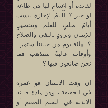
لفائدة أو اغتنامٍ لها في طاعة
أو خير ؟! أَأَيامُ الإجازة ليست
أيامَ طلبٍ للعلم وتحصيلٍ
للإيمان وتزودٍ بالتقى والصلاح
؟! مائة يوم من حياتنا ستمر ,
وأوقات غاليةٌ ستذهب فما
نحن صانعون فيها ؟
إن وقت الإنسان هو عمره
في الحقيقة ، وهو مادة حياته
الأبدية في النعيم المقيم أو