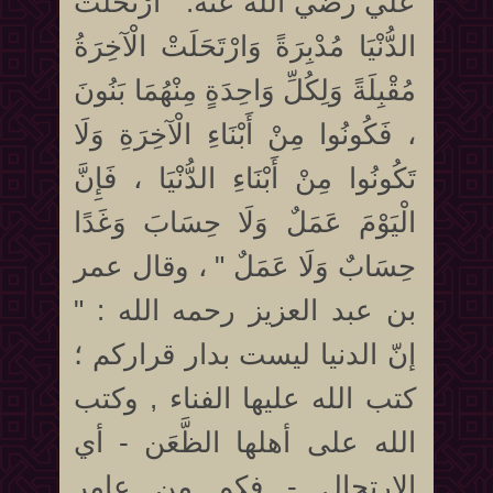
علي رضي الله عنه: " ارْتَحَلَتْ
الدُّنْيَا مُدْبِرَةً وَارْتَحَلَتْ الْآخِرَةُ
مُقْبِلَةً وَلِكُلِّ وَاحِدَةٍ مِنْهُمَا بَنُونَ
، فَكُونُوا مِنْ أَبْنَاءِ الْآخِرَةِ وَلَا
تَكُونُوا مِنْ أَبْنَاءِ الدُّنْيَا ، فَإِنَّ
الْيَوْمَ عَمَلٌ وَلَا حِسَابَ وَغَدًا
حِسَابٌ وَلَا عَمَلٌ " ، وقال عمر
بن عبد العزيز رحمه الله : "
إنّ الدنيا ليست بدار قراركم ؛
كتب الله عليها الفناء , وكتب
الله على أهلها الظَّعَن - أي
الارتحال - فكم من عامرٍ