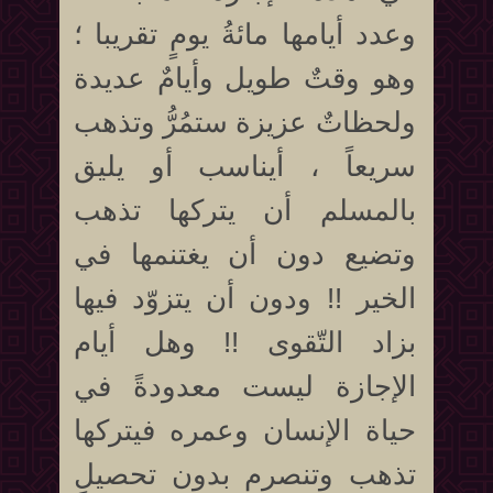
وعدد أيامها مائةُ يومٍ تقريبا ؛
وهو وقتٌ طويل وأيامٌ عديدة
ولحظاتٌ عزيزة ستمُرُّ وتذهب
سريعاً ، أيناسب أو يليق
بالمسلم أن يتركها تذهب
وتضيع دون أن يغتنمها في
الخير !! ودون أن يتزوّد فيها
بزاد التّقوى !! وهل أيام
الإجازة ليست معدودةً في
حياة الإنسان وعمره فيتركها
تذهب وتنصرم بدون تحصيلٍ