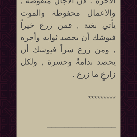
الآخرة ؛ لأن الآجال منقوصة ,
والأعمال محفوظة والموت
يأتي بغتة , فمن زرع خيراً
فيوشك أن يحصد ثوابه وأجره
, ومن زرع شراً فيوشك أن
يحصد ندامةً وحسرة , ولكل
زارعٍ ما زرع .
*********
________________