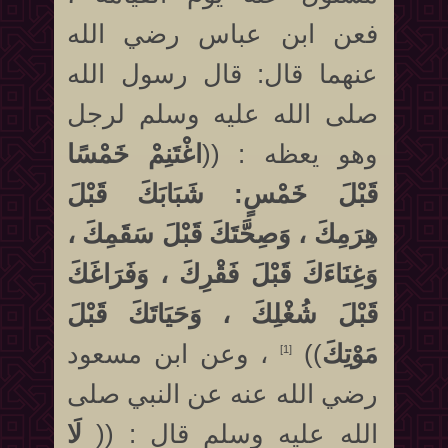
فعن ابن عباس رضي الله
عنهما قال: قال رسول الله
صلى الله عليه وسلم لرجل
وهو يعظه : ((
اغْتَنِمْ خَمْسًا
قَبْلَ خَمْسٍ: شَبَابَكَ قَبْلَ
هِرَمِكَ ، وَصِحَّتَكَ قَبْلَ سَقَمِكَ ،
وَغِنَاءَكَ قَبْلَ فَقْرِكَ ، وَفَرَاغَكَ
قَبْلَ شُغْلِكَ ، وَحَيَاتَكَ قَبْلَ
مَوْتِكَ
))
، وعن ابن مسعود
[1]
رضي الله عنه عن النبي صلى
الله عليه وسلم قال : ((
لَا