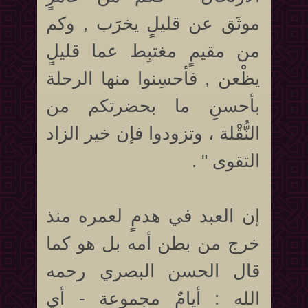
موثَق عن قليلٍ يخرَب , وكم
من مقيمٍ مغتبِط عما قليلٍ
يظْعن , فأحسِنوا منها الرحلة
بأحسنِ ما بحضرتكم من
النُّقْلة ، وتزودوا فإن خير الزاد
التقوى " .
إن العبد في هدمٍ لعمره منذ
خرج من بطن أمه بل هو كما
قال الحسن البصري رحمه
الله : أيامٌ مجموعة - أي