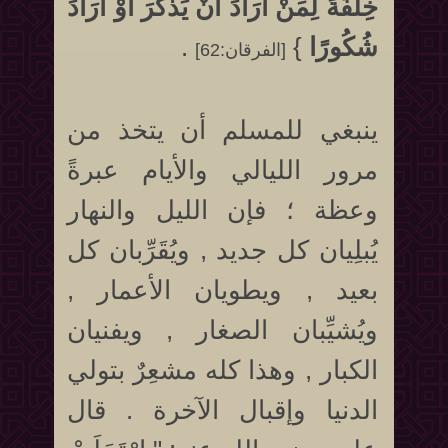
خِلْفَةً لِمَنْ أَرَادَ أَنْ يَذَّكَّرَ أَوْ أَرَادَ
شُكُورًا
}
.
[الفرقان:62]
ينبغي للمسلم أن يتخذ من
مرور الليالي والأيام عبرةً
وعظة ؛ فإن الليل والنهار
يُبلِيان كل جديد , ويُقَرِّبان كل
بعيد , ويطويان الأعمار ,
ويُشيِّبان الصغار , ويفنيان
الكبار , وهذا كله مشعِرٌ بتولي
الدنيا وإقبال الآخرة . قال