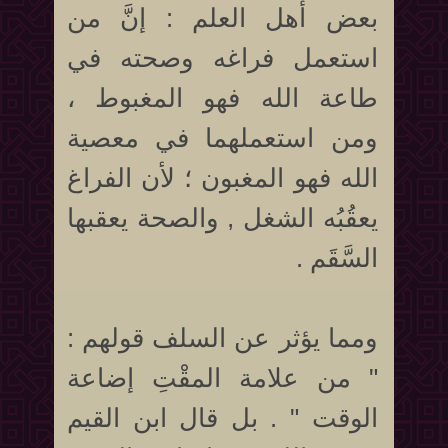
بعض أهل العلم : إنَّ من
استعمل فراغه وصحته في
طاعة الله فهو المغبوط ،
ومن استعملهما في معصية
الله فهو المغبون ؛ لأن الفراغ
يعقُبُه الشغل , والصحة يعقبها
السَّقَم .
ومما يؤثر عن السلف قولهم :
" من علامة المقْتِ إضاعة
الوقت " . بل قال ابن القيم