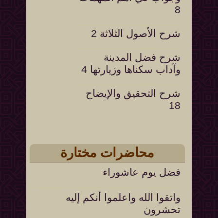
8
شرح الأصول الثلاثة 2
شرح فضل المدينة
وآداب سكناها وزيارتها 4
شرح التحقيق والإيضاح
18
التعليق على التنبيهات
السنية على العقيدة
الواسطية 105
محاضرات مختارة
شرح تفسير السعدي
فضل يوم عاشوراء
412
واتقوا الله واعلموا أنكم إليه
تحشرون