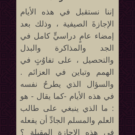
إننا نستقبل في هذه الأيام
الإجازةَ الصيفية ، وذلك بعد
إمضاء عامٍ دراسيٍّ كامل في
الجد والمذاكرة والبذل
والتحصيل ، على تفاوُتٍ في
الهمم وتباين في العزائم .
والسؤال الذي يطرحُ نفسه
في هذه الأيام -كما يقال - هو
: ما الذي ينبغي على طالب
العلم والمسلم الجادِّ أن يفعله
في هذه الإجازة المقبلة ؟