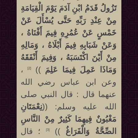
تَزُولُ قَدَمُ ابْنِ آدَمَ يَوْمَ الْقِيَامَةِ
مِنْ عِنْدِ رَبِّهِ حَتَّى يُسْأَلَ عَنْ
خَمْسٍ عَنْ عُمُرِهِ فِيمَ أَفْنَاهُ ،
وَعَنْ شَبَابِهِ فِيمَ أَبْلَاهُ ، وَمَالِهِ
مِنْ أَيْنَ اكْتَسَبَهُ ، وَفِيمَ أَنْفَقَهُ
وَمَاذَا عَمِلَ فِيمَا عَلِمَ
))
،
[2]
وعن ابن عباس رضي الله
عنهما قال : قال النبي صلى
الله عليه وسلم: ((
نِعْمَتَانِ
مَغْبُونٌ فِيهِمَا كَثِيرٌ مِنْ النَّاسِ
الصِّحَّةُ وَالْفَرَاغُ
))
؛ قال
[3]