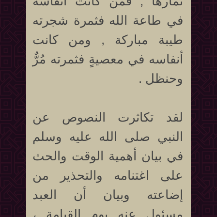
ثمارها , فمن كانت أنفاسه
في طاعة الله فثمرة شجرته
طيبة مباركة , ومن كانت
أنفاسه في معصيةٍ فثمرته مُرٌّ
وحنظل .
لقد تكاثرت النصوص عن
النبي صلى الله عليه وسلم
في بيان أهمية الوقت والحث
على اغتنامه والتحذير من
إضاعته وبيان أن العبد
مسئول عنه يوم القيامة ،