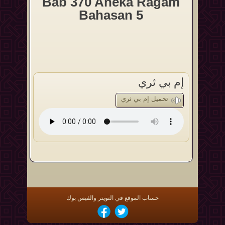
Bab 370 Aneka Ragam
Bahasan 5
إم بي ثري
تحميل إم بي ثري
حساب الموقع في التويتر والفيس بوك