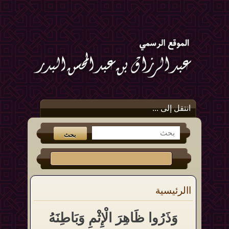
انتقل إلى ...
االرئيسية
وَذَرُوا ظَاهِرَ الْإِثْمِ وَبَاطِنَهُ