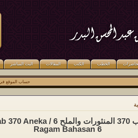
قال صلى الله عليه وسلم: «مَنْ كَذَبَ
قال صلى الله عليه وسلم: «مَنْ صَلَّى
عَلَىَّ مُتَعَمِّدًا فَلْيَتَبَوَّأْ مَقْعَدَهُ مِنَ النَّارِ».
عَلَىَّ وَاحِدَةً صَلَّى اللَّهُ عَلَيْهِ عَشْرًا ». رواه
متفق عليه.
مسلم.
حاضرات
الخطب
الكتب
المقالات
البث المباشر
حساب الموقع في
توي
ة
باب 370 المنثورات والملح 6 / 0 Aneka
Ragam Bahasan 6