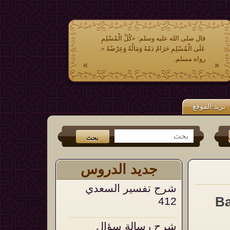
قال صلى الله عليه وسلم: «كُلُّ الْمُسْلِمِ
عَلَى الْمُسْلِمِ حَرَامٌ دَمُهُ وَمَالُهُ وَعِرْضُهُ ».
رواه مسلم.
»
«
بريد الموقع
تر
و
الفيس بوك
من جديد الكتب (
عشر وصايا وتوجيهات في الشدائد والم
جديد الدروس
شرح تفسير السعدي
Bab 37
412
شرح رسالة سؤال