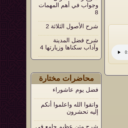
وجواب في أهم المهمات
8
شرح الأصول الثلاثة 2
شرح فضل المدينة
وآداب سكناها وزيارتها 4
شرح التحقيق والإيضاح
18
محاضرات مختارة
التعليق على التنبيهات
فضل يوم عاشوراء
السنية على العقيدة
الواسطية 105
واتقوا الله واعلموا أنكم
إليه تحشرون
شرح متن عظيم جامع في