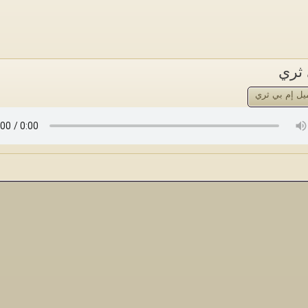
 ثري
يل إم بي ثري