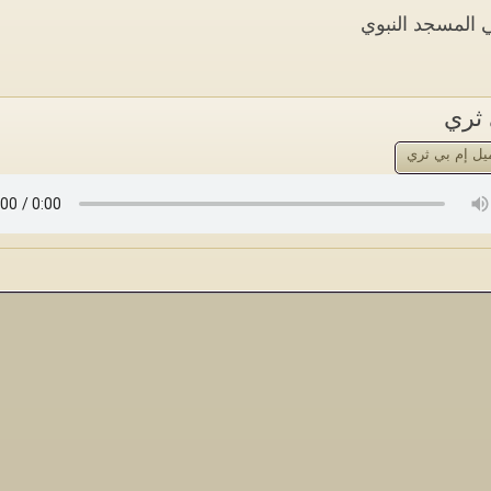
المسجد النبوي
 ثري
يل إم بي ثري