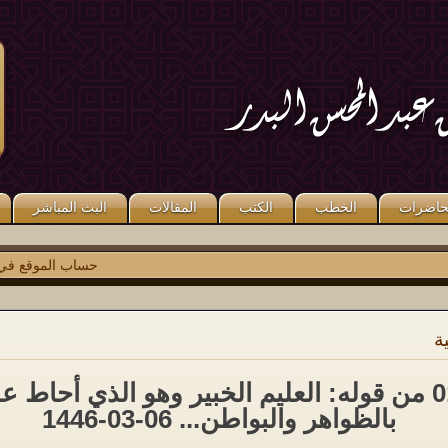
قال صلى الله عليه وسلم: «مَنْ كَذَبَ
قال صلى الله عليه وسلم: «مَنْ صَلَّى
عَلَىَّ مُتَعَمِّدًا فَلْيَتَبَوَّأْ مَقْعَدَهُ مِنَ النَّارِ».
عَلَىَّ وَاحِدَةً صَلَّى اللَّهُ عَلَيْهِ عَشْرًا ». رواه
متفق عليه.
مسلم.
حاضرات
الخطب
الكتب
المقالات
البث المباشر
حساب الموقع في
توي
ة
018 من قوله: العليم الخبير وهو الذي أحاط ع
بالظواهر والبواطن... 06-03-1446