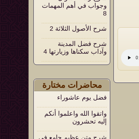
وجواب في أهم المهمات
8
شرح الأصول الثلاثة 2
شرح فضل المدينة
وآداب سكناها وزيارتها 4
شرح التحقيق والإيضاح
18
محاضرات مختارة
التعليق على التنبيهات
فضل يوم عاشوراء
السنية على العقيدة
الواسطية 105
واتقوا الله واعلموا أنكم
إليه تحشرون
شرح متن عظيم جامع في