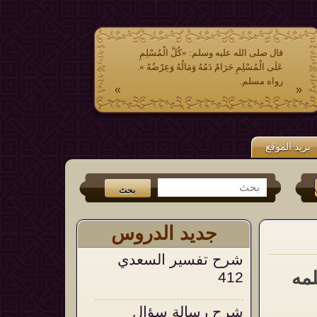
قال صلى الله عليه وسلم: «كُلُّ الْمُسْلِمِ
عَلَى الْمُسْلِمِ حَرَامٌ دَمُهُ وَمَالُهُ وَعِرْضُهُ ».
رواه مسلم.
»
«
بريد الموقع
تر
و
الفيس بوك
من جديد الكتب (
عشر وصايا وتوجيهات في الشدائد والم
جديد الدروس
شرح تفسير السعدي
لمه
412
شرح رسالة سؤال