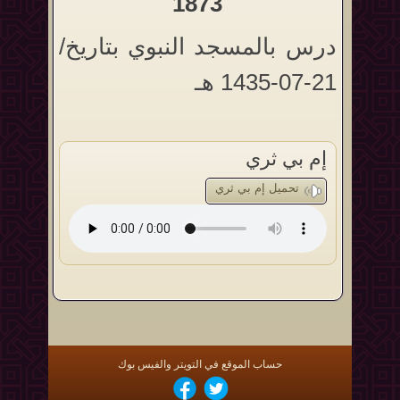
1873
درس بالمسجد النبوي بتاريخ/
21-07-1435 هـ
إم بي ثري
تحميل إم بي ثري
حساب الموقع في التويتر والفيس بوك