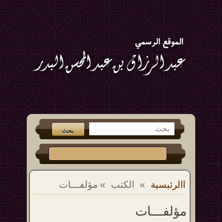
االرئيسية
»
الكتب
» مؤلفـــات
مؤلفـــات