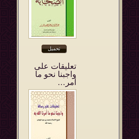
تحميل
تعليقات على
واجبنا نحو ما
أمر…